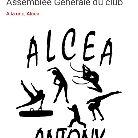
Assemblée Générale du club
A la une
,
Alcea