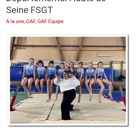
Seine FSGT
A la une
,
GAF
,
GAF Equipe