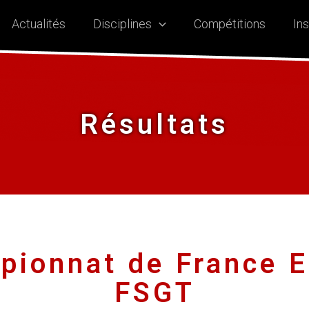
Actualités
Disciplines
Compétitions
Ins
Résultats
pionnat de France E
FSGT