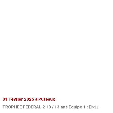
Résultats
Championnat Départemental
Hauts de Seine Equipe FFG
Equipe - GAF
01-02 Février 2025
Puteaux
01 Février 2025 à Puteaux
TROPHEE FEDERAL 2 10 / 13 ans Equipe 1 :
Elysa,